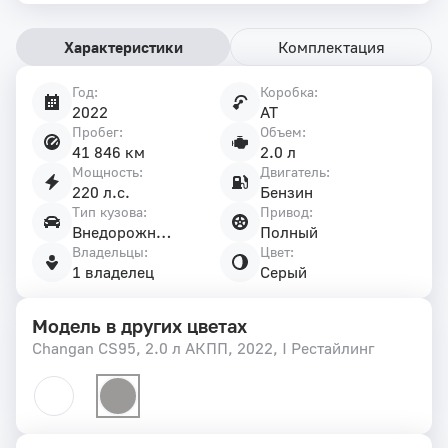
Характеристики
Комплектация
Год:
Коробка:
Характеристики
2022
AT
автомобиля
Пробег:
Объем:
41 846 км
2.0 л
Мощность:
Двигатель:
220 л.с.
Бензин
Тип кузова:
Привод:
Внедорожник 5 дв.
Полный
Владельцы:
Цвет:
1 владелец
Серый
Модель в других цветах
Changan CS95, 2.0 л АКПП, 2022, I Рестайлинг