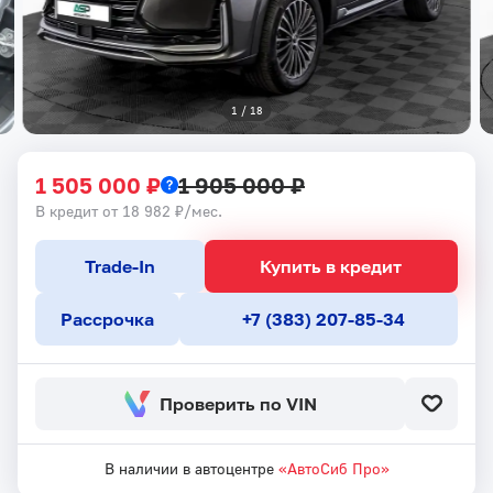
1
 / 
18
1 505 000 ₽
1 905 000 ₽
В кредит от 18 982 ₽/мес.
Trade-In
Купить в кредит
Рассрочка
+7 (383) 207-85-34
Проверить по VIN
В наличии в автоцентре
«АвтоСиб Про»