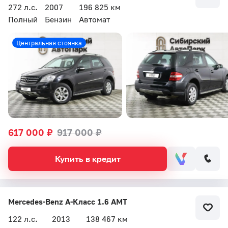
272 л.с.
2007
196 825 км
Полный
Бензин
Автомат
Центральная стоянка
617 000 ₽
917 000 ₽
Купить в кредит
Mercedes-Benz A-Класс 1.6 AMT
122 л.с.
2013
138 467 км