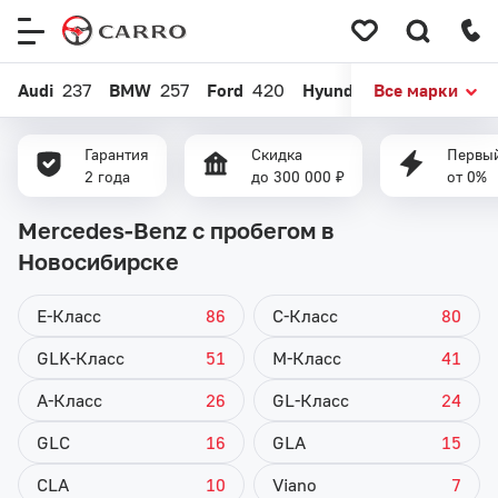
Меню
сайта
Audi
237
BMW
257
Ford
420
Hyundai
Все марки
896
Kia
1175
Гарантия
Скидка
Первый
2 года
до 300 000 ₽
от 0%
Mercedes-Benz с пробегом в
Новосибирске
E-Класс
86
C-Класс
80
GLK-Класс
51
M-Класс
41
A-Класс
26
GL-Класс
24
GLC
16
GLA
15
CLA
10
Viano
7