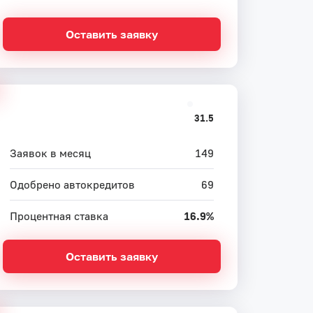
Оставить заявку
31.5
Заявок в месяц
149
Одобрено автокредитов
69
Процентная ставка
16.9%
Оставить заявку