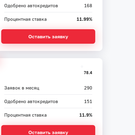
Одобрено автокредитов
168
Процентная ставка
11.99%
Оставить заявку
78.4
Заявок в месяц
290
Одобрено автокредитов
151
Процентная ставка
11.9%
Оставить заявку