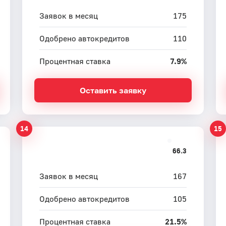
Заявок в месяц
175
Одобрено автокредитов
110
Процентная ставка
7.9%
Оставить заявку
66.3
Заявок в месяц
167
Одобрено автокредитов
105
Процентная ставка
21.5%