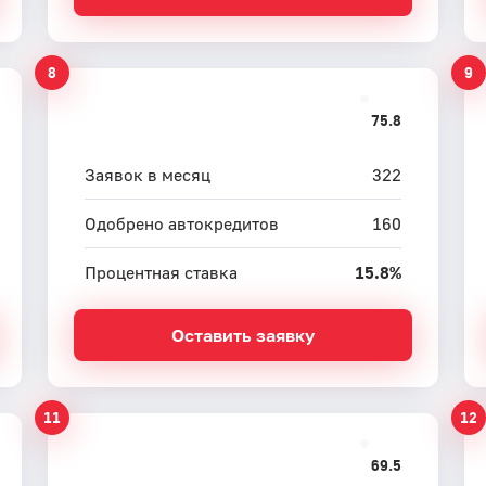
75.8
Заявок в месяц
322
Одобрено автокредитов
160
Процентная ставка
15.8%
Оставить заявку
69.5