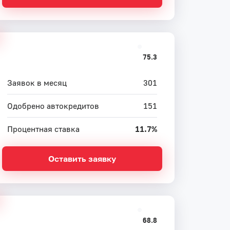
75.3
Заявок в месяц
301
Одобрено автокредитов
151
Процентная ставка
11.7%
Оставить заявку
68.8